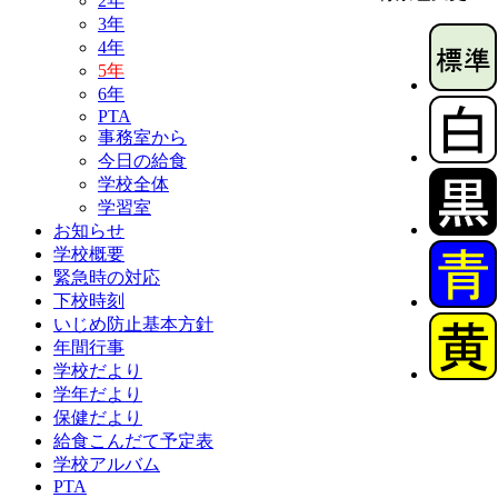
2年
3年
4年
5年
6年
PTA
事務室から
今日の給食
学校全体
学習室
お知らせ
学校概要
緊急時の対応
下校時刻
いじめ防止基本方針
年間行事
学校だより
学年だより
保健だより
給食こんだて予定表
学校アルバム
PTA