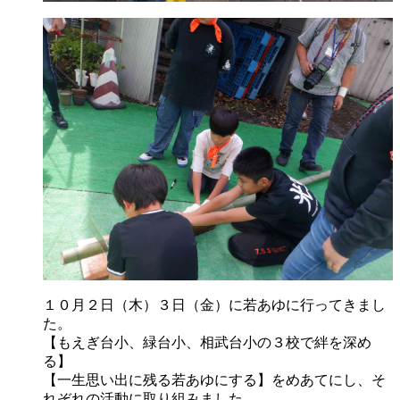
１０月２日（木）３日（金）に若あゆに行ってきまし
た。
【もえぎ台小、緑台小、相武台小の３校で絆を深め
る】
【一生思い出に残る若あゆにする】をめあてにし、そ
れぞれの活動に取り組みました。