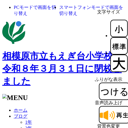
PCモードで画面を切
スマートフォンモードで画面を
文字サイズ
り替え
切り替え
相模原市立もえぎ台小学校
令和８年３月３１日に閉校し
ました
ふりがな表示
音声読み上げ
ホーム
ブログ
1年
背景色変更