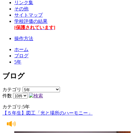
リンク集
その他
サイトマップ
学校評価の結果
[保護されています]
操作方法
ホーム
ブログ
5年
ブログ
カテゴリ
件数
カテゴリ:5年
【５年生】図工「光と場所のハーモニー」