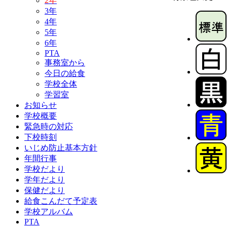
2年
3年
4年
5年
6年
PTA
事務室から
今日の給食
学校全体
学習室
お知らせ
学校概要
緊急時の対応
下校時刻
いじめ防止基本方針
年間行事
学校だより
学年だより
保健だより
給食こんだて予定表
学校アルバム
PTA