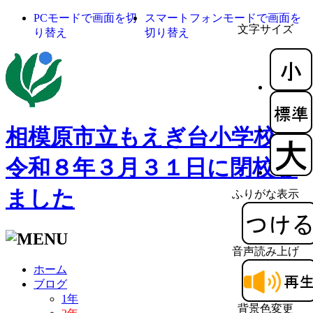
PCモードで画面を切
スマートフォンモードで画面を
文字サイズ
り替え
切り替え
相模原市立もえぎ台小学校
令和８年３月３１日に閉校し
ました
ふりがな表示
音声読み上げ
ホーム
ブログ
1年
背景色変更