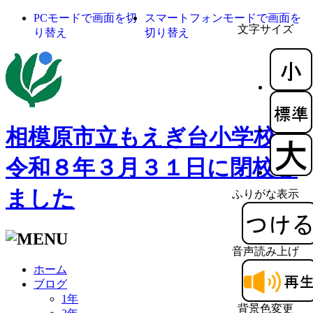
PCモードで画面を切
スマートフォンモードで画面を
文字サイズ
り替え
切り替え
相模原市立もえぎ台小学校
令和８年３月３１日に閉校し
ました
ふりがな表示
音声読み上げ
ホーム
ブログ
1年
背景色変更