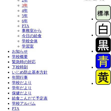
2年
3年
4年
5年
6年
PTA
事務室から
今日の給食
学校全体
学習室
お知らせ
学校概要
緊急時の対応
下校時刻
いじめ防止基本方針
年間行事
学校だより
学年だより
保健だより
給食こんだて予定表
学校アルバム
PTA