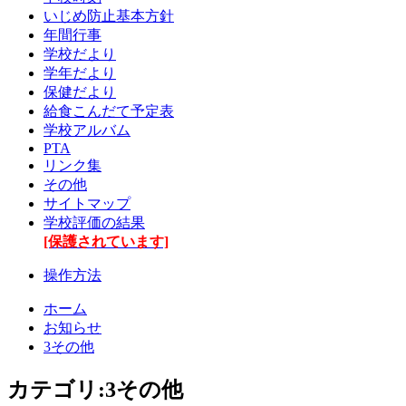
いじめ防止基本方針
年間行事
学校だより
学年だより
保健だより
給食こんだて予定表
学校アルバム
PTA
リンク集
その他
サイトマップ
学校評価の結果
[保護されています]
操作方法
ホーム
お知らせ
3その他
カテゴリ:3その他