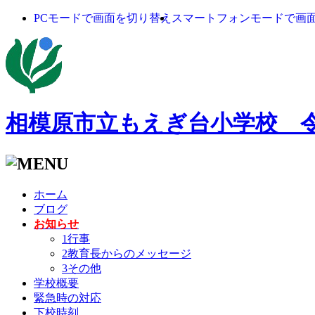
PCモードで画面を切り替え
スマートフォンモードで画
相模原市立もえぎ台小学校 
ホーム
ブログ
お知らせ
1行事
2教育長からのメッセージ
3その他
学校概要
緊急時の対応
下校時刻