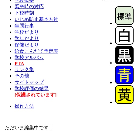
学校概要
緊急時の対応
下校時刻
いじめ防止基本方針
年間行事
学校だより
学年だより
保健だより
給食こんだて予定表
学校アルバム
PTA
リンク集
その他
サイトマップ
学校評価の結果
[保護されています]
操作方法
ただいま編集中です！