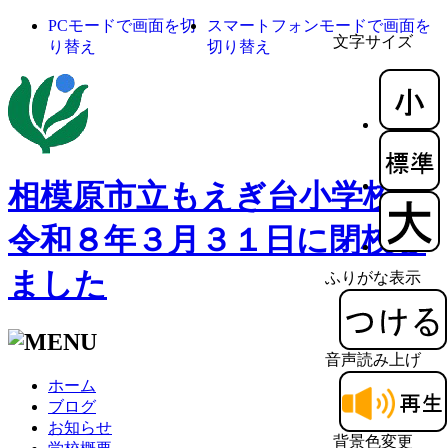
PCモードで画面を切
スマートフォンモードで画面を
文字サイズ
り替え
切り替え
相模原市立もえぎ台小学校
令和８年３月３１日に閉校し
ました
ふりがな表示
音声読み上げ
ホーム
ブログ
お知らせ
背景色変更